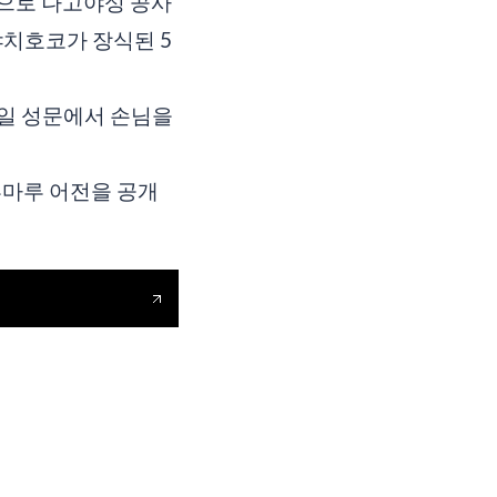
성으로 나고야성 공사
샤치호코가 장식된 5
매일 성문에서 손님을
 혼마루 어전을 공개