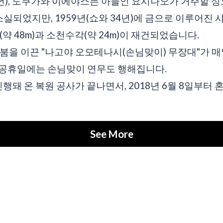
15년), 도쿠가와 이에야스는 아들인 요시나오가 거주할 
소실되었지만, 1959년(쇼와 34년)에 금으로 이루어진 
약 48m)과 소천수각(약 24m)이 재건되었습니다.
붐을 이끈 "나고야 오모테나시(손님맞이) 무장대"가 
, 공휴일에는 손님맞이 연무도 행해집니다.
진행돼 온 복원 공사가 끝나면서, 2018년 6월 8일부터
See More