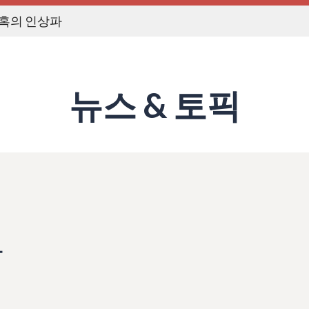
혹의 인상파
뉴스 & 토픽
파