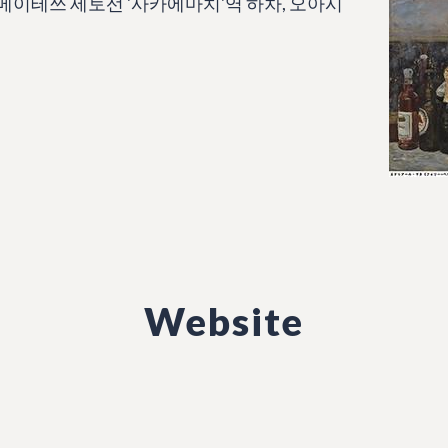
메이테쓰 세토선 '사카에마치'역 하차, 오아시
Website