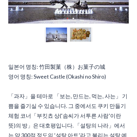
일본어 명칭: 竹田製菓（株）お菓子の城
영어 명칭: Sweet Castle (Okashi no Shiro)
「과자」을 테마로 「보는, 만드는, 먹는, 사는」 기
쁨을 즐기실 수 있습니다. 그 중에서도 쿠키 만들기
체험 코너「부킷쵸 상(‘솜씨가 서투른 사람’이란
뜻)의 방」은 대호평입니다. 「설탕의 나라」에서
는 약 300점 정도의 ‘설탕 아트’라고 불리는 설탕 예