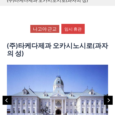
나고야 근교
임시 휴관
(주)타케다제과 오카시노시로(과자
의 성)