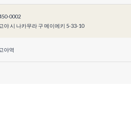
50-0002
고야 시 나카무라 구 메이에키 5-33-10
고야역