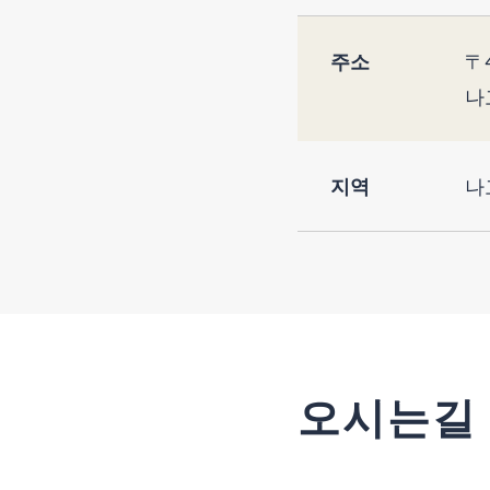
주소
〒4
나
지역
나
오시는길