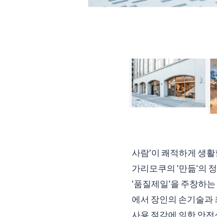
사람'이 쾌적하게 생활할
가리모쿠의 '만듦'의 
'품질제일'을 주창하는
에서 장인의 손기술과 
사용 절감에 의한 안전