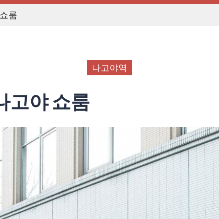
 쇼룸
나고야역
나고야 쇼룸