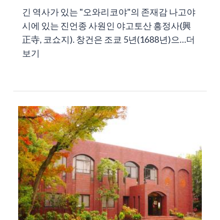
긴 역사가 있는 "오와리코야"의 존재감 나고야
시에 있는 진언종 사원인 야고토산 흥정사(興
正寺, 코쇼지). 창건은 조쿄 5년(1688년)으…
더
보기