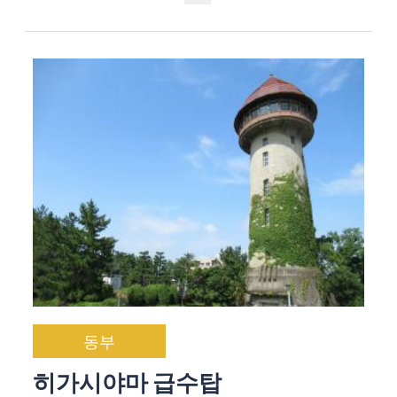
동부
히가시야마 급수탑