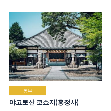
동부
야고토산 코쇼지(흥정사)