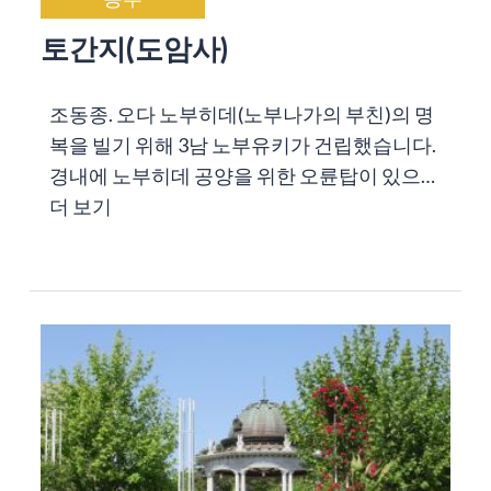
토간지(도암사)
조동종. 오다 노부히데(노부나가의 부친)의 명
복을 빌기 위해 3남 노부유키가 건립했습니다.
경내에 노부히데 공양을 위한 오륜탑이 있으…
더 보기