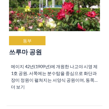
동부
쓰루마 공원
메이지 42년(1909년)에 개원한 나고야 시영 제
1호 공원. 서쪽에는 분수탑을 중심으로 화단과
장미 정원이 펼쳐지는 서양식 공원이며, 동쪽…
더 보기