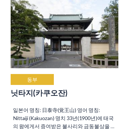
동부
닛타지(카쿠오잔)
일본어 명칭: 日泰寺(覚王山) 영어 명칭:
Nittaiji (Kakuozan) 명치 33년(1900년)에 태국
의 왕에게서 증여받은 불사리와 금동불상을 …