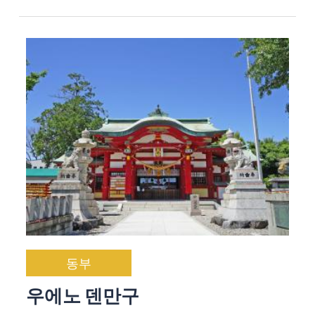
동부
우에노 덴만구