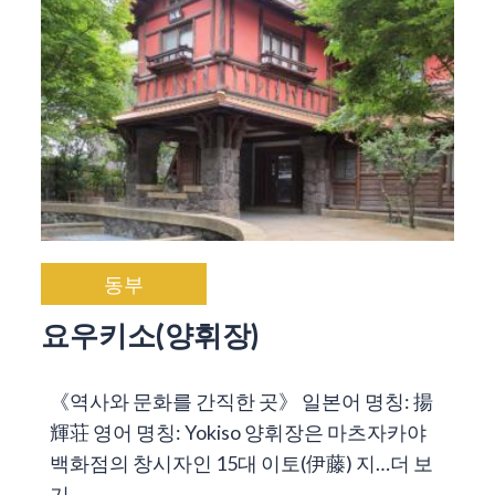
동부
요우키소(양휘장)
《역사와 문화를 간직한 곳》 일본어 명칭: 揚
輝荘 영어 명칭: Yokiso 양휘장은 마츠자카야
백화점의 창시자인 15대 이토(伊藤) 지…
더 보
기