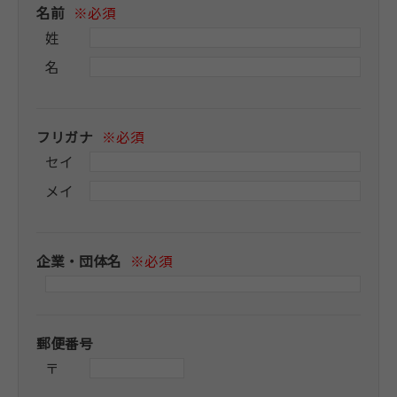
名前
※必須
姓
名
フリガナ
※必須
セイ
メイ
企業・団体名
※必須
郵便番号
〒