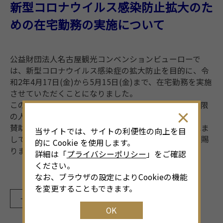
新型コロナウイルス感染防止拡大のた
めの在宅勤務の実施について
公益財団法人名古屋観光コンベンションビューローで
は、新型コロナウイルス感染症の拡大防止を目的に、令
和2年4月17日(金)から5月15日(金)まで、在宅勤務を実施
させていただくことになりました。
この間、当ビューローの各グループにおいて必要最低限
の人数が事務所に勤務する対応となります。
賛助会員の皆様並びにお取引先等ご関係者様におかれま
当サイトでは、サイトの利便性の向上を目
しては、ご不便をおかけいたしますが、何卒ご理解を賜
的に Cookie を使用します。
りますよう、宜しくお願い申し上げます。
詳細は「
プライバシーポリシー
」をご確認
ください。
なお、ブラウザの設定によりCookieの機能
を変更することもできます。
一覧に戻る
OK