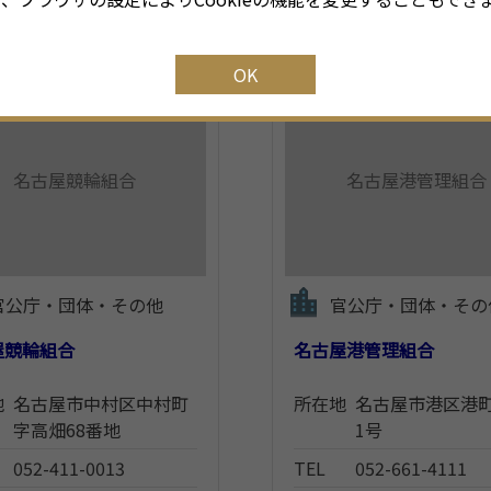
OK
名古屋競輪組合
名古屋港管理組合
官公庁・団体・その他
官公庁・団体・その
屋競輪組合
名古屋港管理組合
地
名古屋市中村区中村町
所在地
名古屋市港区港町
字高畑68番地
1号
052-411-0013
TEL
052-661-4111