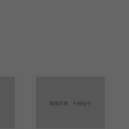
尾張万歳 今枝社中