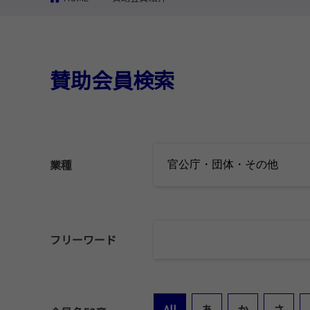
賛助会員検索
業種
フリーワード
All
あ
か
さ