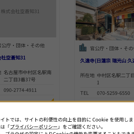
株式会社空蒼知31
官公庁・団体・その他
官公庁・団体・その
社空蒼知31
久遠寺(日蓮宗 瑞光山 久
地
名古屋市中村区名駅南
所在地
中村区名駅二丁目3
二丁目3番37号
1
090-2774-4911
TEL
070-5259-6550
イトでは、サイトの利便性の向上を目的に Cookie を使用しま
細は「
プライバシーポリシー
」をご確認ください。
、ブラウザの設定によりCookieの機能を変更することもでき