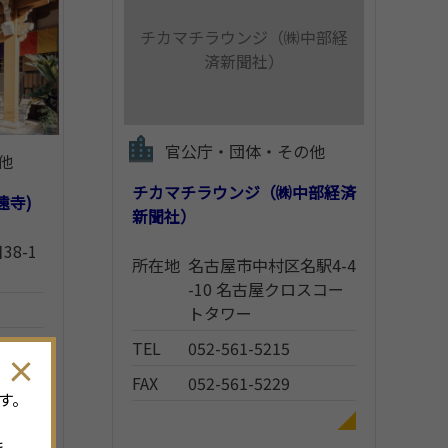
チカマチラウンジ（㈱中部経
済新聞社）
官公庁・団体・その他
他
チカマチラウンジ（㈱中部経済
遠寺)
新聞社）
8-1
所在地
名古屋市中村区名駅4-4
-10 名古屋クロスコー
トタワー
TEL
052-561-5215
FAX
052-561-5229
す。
ま