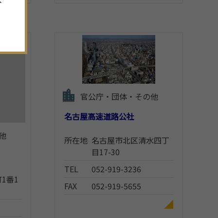
官公庁・団体・その他
名古屋高速道路公社
他
所在地
名古屋市北区清水四丁
目17-30
TEL
052-919-3236
1番1
FAX
052-919-5655