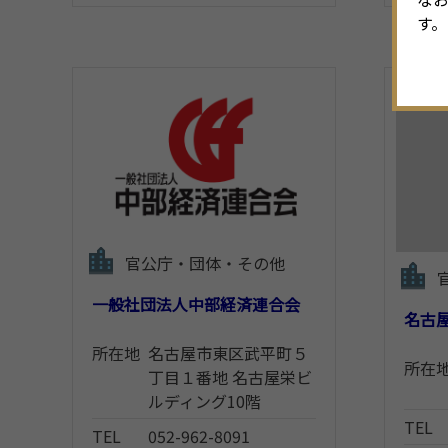
す。
官公庁・団体・その他
一般社団法人中部経済連合会
名古
所在地
名古屋市東区武平町５
所在
丁目１番地 名古屋栄ビ
ルディング10階
TEL
TEL
052-962-8091