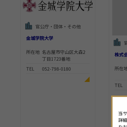
官公庁・団体・その他
金城学院大学
所在地
名古屋市守山区大森2
株式会
丁目1723番地
所在
TEL
052-798-0180
TEL
当サ
詳
なお