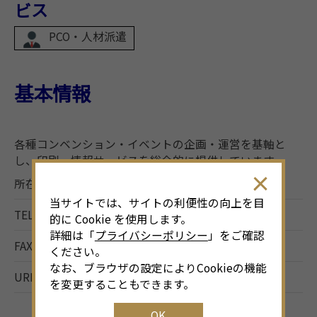
ビス
PCO・人材派遣
基本情報
各種コンベンション・イベントの企画・運営を基軸と
し、印刷・情報サービスを総合的に提供しています。
所在地
名古屋市中栄3-19-28
当サイトでは、サイトの利便性の向上を目
TEL
052-269-3181
的に Cookie を使用します。
詳細は「
プライバシーポリシー
」をご確認
FAX
052-269-3252
ください。
なお、ブラウザの設定によりCookieの機能
URL
http://www.ccs-net.co.jp/
を変更することもできます。
OK