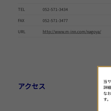
TEL
052-571-3434
FAX
052-571-3477
URL
http://www.m-inn.com/nagoya/
当サ
アクセス
詳
なお
す。