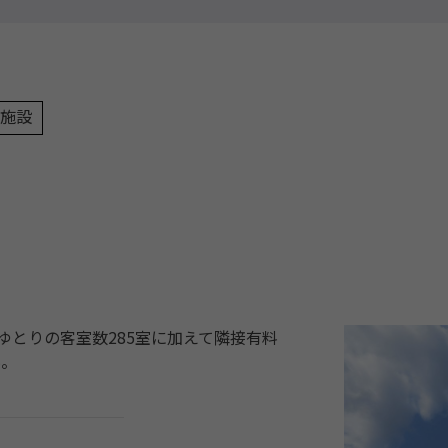
施設
。ゆとりの客室数285室に加えて隣接有料
料。