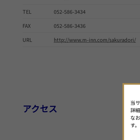
TEL
052-586-3434
FAX
052-586-3436
URL
http://www.m-inn.com/sakuradori/
当サ
アクセス
詳
なお
す。