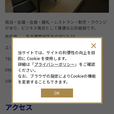
宿泊・会議・会食・婚礼・レストラン・割烹・ラウンジ
があり、ビジネス拠点として最適な公共施設です。
所在地
名古屋市中区丸の内2-5-10
エリア
栄・伏見
当サイトでは、サイトの利便性の向上を目
的に Cookie を使用します。
TEL
052-223-3751
詳細は「
プライバシーポリシー
」をご確認
FAX
052-223-3760
ください。
なお、ブラウザの設定によりCookieの機能
URL
http://www.iris-aichi.com/
を変更することもできます。
OK
アクセス