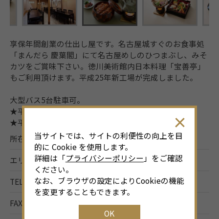
享保年間創業の仕出し屋です。名古屋城すぐのお食事処
「まんだら 慶葉閣」にて名古屋めしのひつまぶし、みそ
カツをご賞味下さい。徳川美術館内日本料理「宝善亭」
もご利用頂けます。平成25年新工場が完成しました。
大型バス5台駐車可。
★平成2年 食品衛生優良施設厚生大臣賞受賞
★平成15年 ISO9001：2000QMS認証取得
当サイトでは、サイトの利便性の向上を目
所在地
名古屋市西区浅間1-1-19
的に Cookie を使用します。
詳細は「
プライバシーポリシー
」をご確認
エリア
西部
ください。
なお、ブラウザの設定によりCookieの機能
TEL
052-571-0417
を変更することもできます。
FAX
052-571-0416
OK