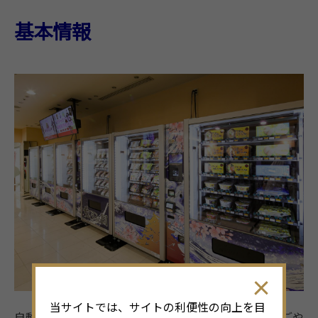
基本情報
当サイトでは、サイトの利便性の向上を目
自動販売機による無人販売店“お土産ステーションなごや