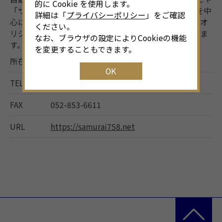
的に Cookie を使用します。
「サムライの国」”を運営。名古屋ヒルトンプラザ店を中
詳細は「
プライバシーポリシー
」をご確認
心に衣類・雑貨・食品を自動販売機で販売する事業、オ
ください。
リジナルブランド商品の企画販売事業を展開しておりま
なお、ブラウザの設定によりCookieの機能
す。
を変更することもできます。
所在地
名古屋市昭和区明月町2-51
OK
TEL
052-853-5511
FAX
052-853-6611
URL
https://samurai758.net