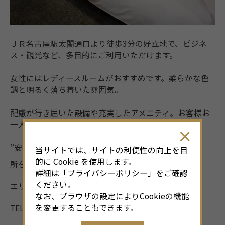
ＪＲ名古屋駅太閤通口より徒歩3分の好立地で、ビジネ
ス・観光など、多目的にご利用いただけます。
女性にはレディースルームがおすすめです。柔らかな色
調と明るく落ち着いた雰囲気。
配慮が行き届いた設備や充実したアメニティ。お客様お
一人おひとりに快適にお過ごしいただけるよう
”安心”と”癒しのひととき”をお約束いたします。
当サイトでは、サイトの利便性の向上を目
的に Cookie を使用します。
所在地
名古屋市中村区椿町1‐23
詳細は「
プライバシーポリシー
」をご確認
ください。
エリア
名古屋駅
なお、ブラウザの設定によりCookieの機能
を変更することもできます。
TEL
052-452-7055