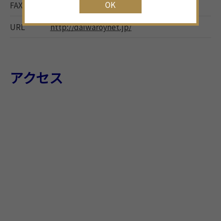
OK
FAX
052-452-7056
URL
http://daiwaroynet.jp/
アクセス