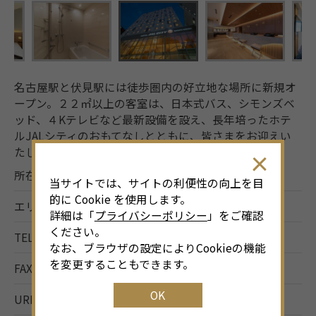
名古屋駅と伏見駅には徒歩圏内の好立地な場所に新規オ
ープン。２２㎡以上の客室は、日本式バス、シモンズベ
ッド、４Kテレビなど最新設備を設え、長年培ったホテ
ルJALシティのおもてなしとともに、皆さまをお迎えい
たします。
所在地
名古屋市中区錦一丁目16番36号
当サイトでは、サイトの利便性の向上を目
的に Cookie を使用します。
エリア
栄・伏見
詳細は「
プライバシーポリシー
」をご確認
ください。
TEL
052-204-2580
なお、ブラウザの設定によりCookieの機能
を変更することもできます。
FAX
052-204-2588
OK
URL
https://www.nagoya-nishiki.jalcity.co.jp/