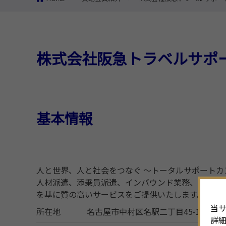
株式会社阪急トラベルサポ
基本情報
人と世界、人と社会をつなぐ ～トータルサポートカ
人材派遣、添乗員派遣、インバウンド業務、アウト
を基に質の高いサービスをご提供いたします。
当サ
所在地
名古屋市中村区名駅二丁目45-14 東
詳