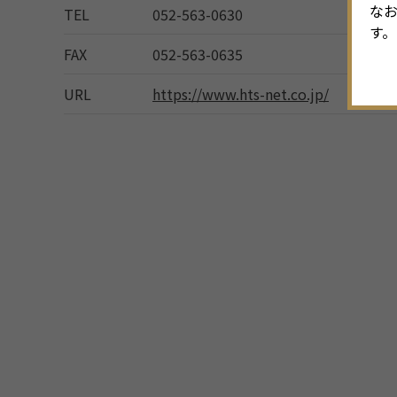
なお
TEL
052-563-0630
す。
FAX
052-563-0635
URL
https://www.hts-net.co.jp/