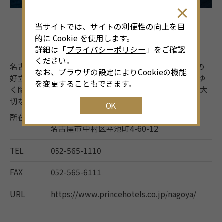
当サイトでは、サイトの利便性の向上を目
的に Cookie を使用します。
詳細は「
プライバシーポリシー
」をご確認
ください。
名古屋駅より1駅、あおなみ線ささしまライブ駅直結の
なお、ブラウザの設定によりCookieの機能
好立地。地上140ｍの高層に位置し、時間帯で変わりゆ
を変更することもできます。
く眺望はここにしかないパノラマエクスペリエンス。大
切な日のご滞在を心を込めておもてなしいたします。
OK
所在地
〒453-6131
名古屋市中村区平池町4-60-12
TEL
052-565-1110
FAX
052-565-6111
URL
https://www.princehotels.co.jp/nagoya/