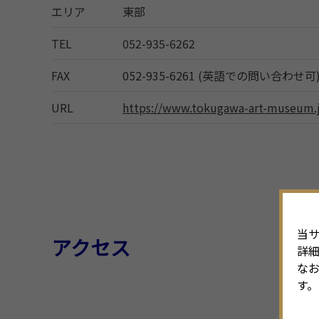
エリア
東部
TEL
052-935-6262
FAX
052-935-6261 (英語での問い合わせ可
URL
https://www.tokugawa-art-museum.
当サ
アクセス
詳
なお
す。