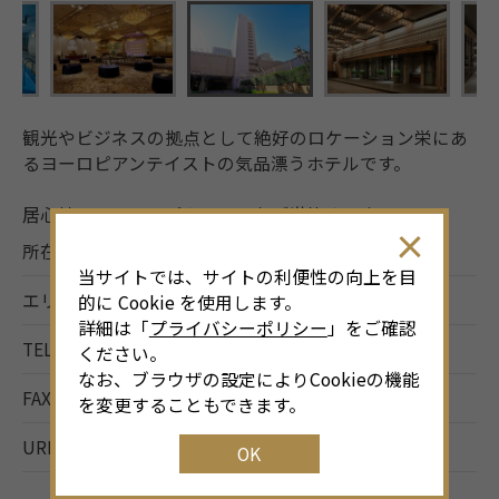
観光やビジネスの拠点として絶好のロケーション栄にあ
るヨーロピアンテイストの気品漂うホテルです。
居心地のいいホスピタリティをご堪能ください。
所在地
名古屋市中区栄4-6-8
当サイトでは、サイトの利便性の向上を目
エリア
栄・伏見
的に Cookie を使用します。
詳細は「
プライバシーポリシー
」をご確認
TEL
052-251-2411
ください。
なお、ブラウザの設定によりCookieの機能
FAX
052-251-2422
を変更することもできます。
URL
http://www.nagoya-h.tokyuhotels.co.jp/
OK