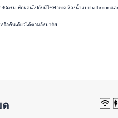
า40ตรม. พักผ่อนไปกับมีโซฟาเบด ห้องน้ำแบบbathroomและ
วหรือคืนเดียวได้ตามอัธยาศัย
ยด