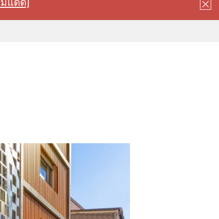
ลมแดด]