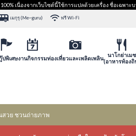
00% เนื่องจากเว็บไซต์นี้ใช้การแปลด้วยเครื่อง ชื่อเฉพาะบ
เมกุรุ (Me~guru)
ฟรี Wi-Fi
นาโกย่าเมช
ู๊ปพิเศษ
งานกิจกรรม
ท่องเที่ยวและเพลิดเพลิน
(อาหารท้องถิ
นสวย ชวนถ่ายภาพ