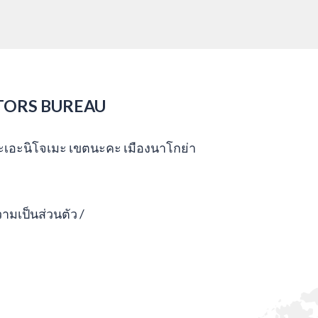
TORS BUREAU
กะเอะนิโจเมะ เขตนะคะ เมืองนาโกย่า
มเป็นส่วนตัว