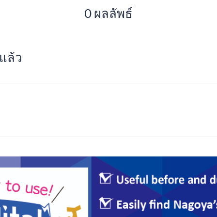
0 ผลลัพธ์
แล้ว