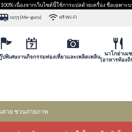
00% เนื่องจากเว็บไซต์นี้ใช้การแปลด้วยเครื่อง ชื่อเฉพาะบ
เมกุรุ (Me~guru)
ฟรี Wi-Fi
นาโกย่าเมช
ู๊ปพิเศษ
งานกิจกรรม
ท่องเที่ยวและเพลิดเพลิน
(อาหารท้องถิ
นสวย ชวนถ่ายภาพ