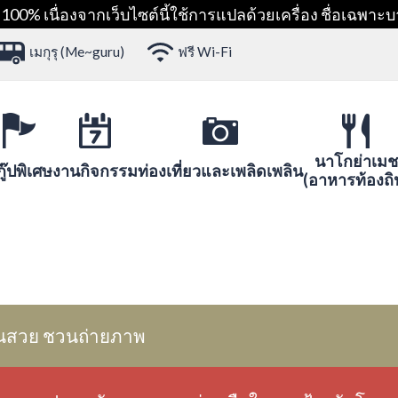
00% เนื่องจากเว็บไซต์นี้ใช้การแปลด้วยเครื่อง ชื่อเฉพาะบ
เมกุรุ (Me~guru)
ฟรี Wi-Fi
นาโกย่าเมช
ู๊ปพิเศษ
งานกิจกรรม
ท่องเที่ยวและเพลิดเพลิน
(อาหารท้องถิ
นสวย ชวนถ่ายภาพ