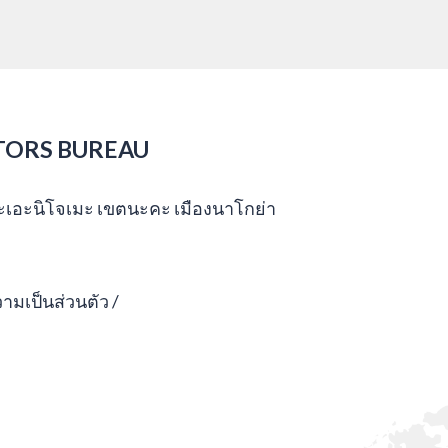
TORS BUREAU
กะเอะนิโจเมะ เขตนะคะ เมืองนาโกย่า
มเป็นส่วนตัว