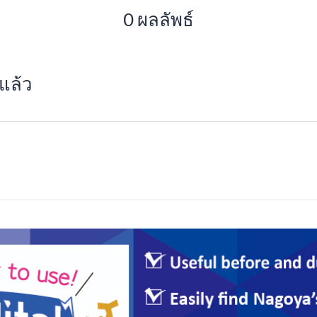
0 ผลลัพธ์
แล้ว