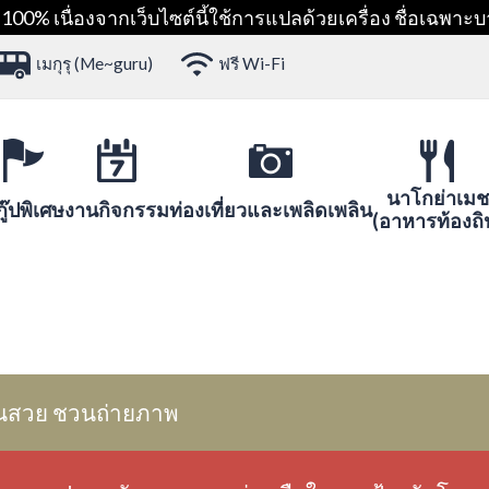
00% เนื่องจากเว็บไซต์นี้ใช้การแปลด้วยเครื่อง ชื่อเฉพาะบ
เมกุรุ (Me~guru)
ฟรี Wi-Fi
นาโกย่าเมช
ู๊ปพิเศษ
งานกิจกรรม
ท่องเที่ยวและเพลิดเพลิน
(อาหารท้องถิ
นสวย ชวนถ่ายภาพ