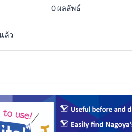
0 ผลลัพธ์
แล้ว