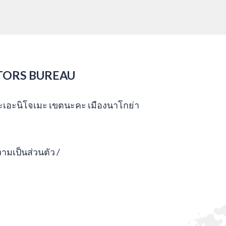
TORS BUREAU
กะเอะนิโจเมะ เขตนะคะ เมืองนาโกย่า
มเป็นส่วนตัว