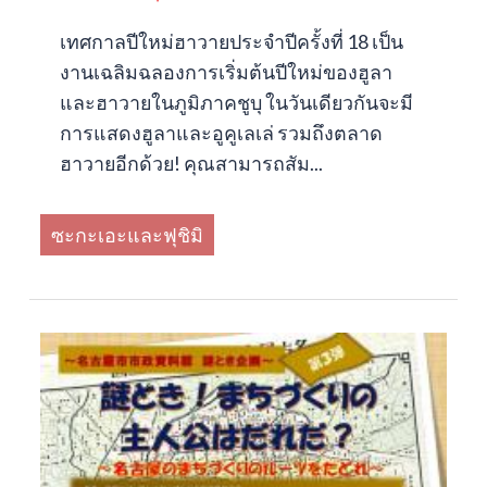
เทศกาลปีใหม่ฮาวายประจำปีครั้งที่ 18 เป็น
งานเฉลิมฉลองการเริ่มต้นปีใหม่ของฮูลา
และฮาวายในภูมิภาคชูบุ ในวันเดียวกันจะมี
การแสดงฮูลาและอูคูเลเล่ รวมถึงตลาด
ฮาวายอีกด้วย! คุณสามารถสัม...
ซะกะเอะและฟุชิมิ