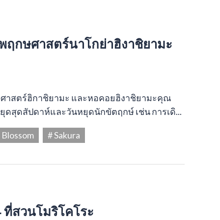
พฤกษศาสตร์นาโกย่าฮิงาชิยามะ
กษศาสตร์ฮิกาชิยามะ และหอคอยฮิงาชิยามะคุณ
ดสุดสัปดาห์และวันหยุดนักขัตฤกษ์ เช่น การเดิ...
y Blossom
# Sakura
ที่สวนโมริโคโระ