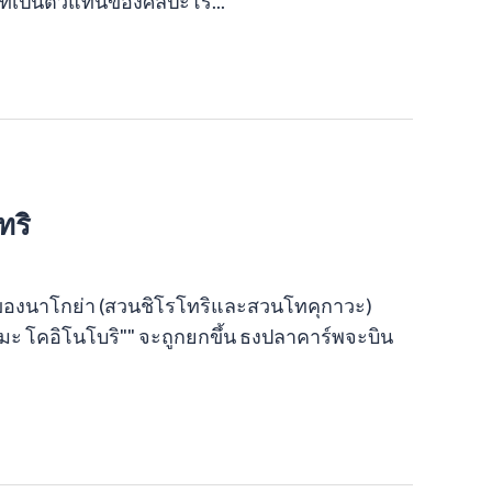
าญที่เป็นตัวแทนของศิลปะโร...
ทริ
องนาโกย่า (สวนชิโรโทริและสวนโทคุกาวะ)
เมะ โคอิโนโบริ"" จะถูกยกขึ้น ธงปลาคาร์พจะบิน