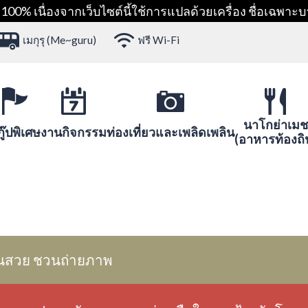
00% เนื่องจากเว็บไซต์นี้ใช้การแปลด้วยเครื่อง ชื่อเฉพาะบ
เมกุรุ (Me~guru)
ฟรี Wi-Fi
นาโกย่าเมช
ู๊ปพิเศษ
งานกิจกรรม
ท่องเที่ยวและเพลิดเพลิน
(อาหารท้องถิ
นสวย ชวนถ่ายภาพ