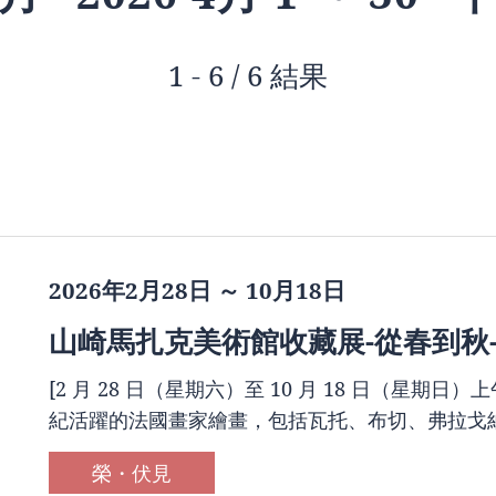
1 - 6 / 6 結果
2026年2月28日 ～ 10月18日
山崎馬扎克美術館收藏展-從春到秋
[2 月 28 日（星期六）至 10 月 18 日（星期日）上午 
紀活躍的法國畫家繪畫，包括瓦托、布切、弗拉戈納
榮・伏見