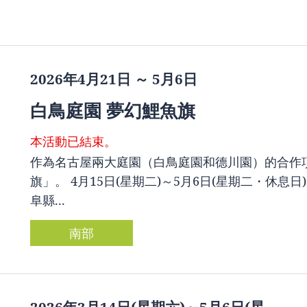
2026年4月21日 ～ 5月6日
白鳥庭園 夢幻鯉魚旗
本活動已結束。
作為名古屋兩大庭園（白鳥庭園和德川園）的合作
旗」。 4月15日(星期二)～5月6日(星期二・休
阜縣...
南部