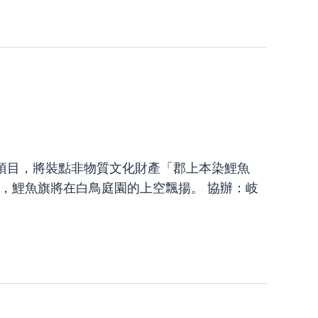
項目，將裝點非物質文化財產「郡上本染鯉魚
息日)，鯉魚旗將在白鳥庭園的上空飄揚。 協辦：岐