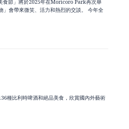
將於2025年在Moricoro Park再次舉
物」會帶來微笑、活力和熱烈的交談。 今年全
136種比利時啤酒和絕品美食，欣賞國內外藝術