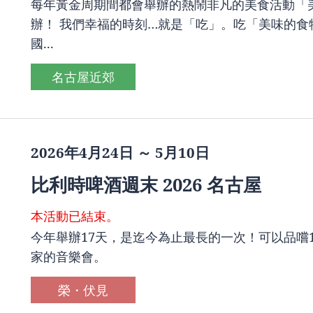
每年黃金周期間都會舉辦的熱鬧非凡的美食活動「美食節」
辦！ 我們幸福的時刻…就是「吃」。吃「美味的食
國...
名古屋近郊
2026年4月24日 ～ 5月10日
比利時啤酒週末 2026 名古屋
本活動已結束。
今年舉辦17天，是迄今為止最長的一次！可以品嚐
家的音樂會。
榮・伏見