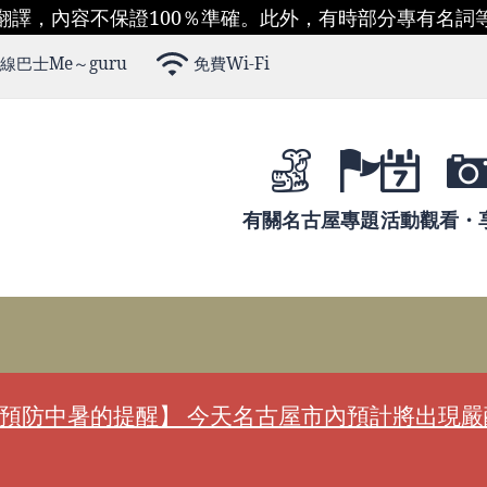
翻譯，內容不保證100％準確。此外，有時部分專有名詞
線巴士Me～guru
免費Wi-Fi
有關名古屋
專題
活動
觀看・
預防中暑的提醒】 今天名古屋市內預計將出現