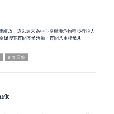
花接連綻放。還以週末為中心舉辦瀕危物種步行拉力
日起舉辦櫻花夜間亮燈活動「夜間八重櫻散步
廊
# 春日祭
ark