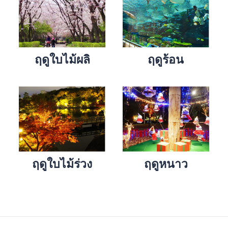
ฤดูใบไม้ผลิ
ฤดูร้อน
ฤดูใบไม้ร่วง
ฤดูหนาว