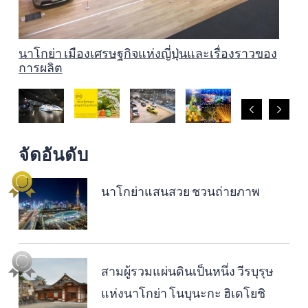
New Year Fun in Nagoya Special Feature 2023–
2024
ท่องเที่ยวตามศาลเจ้าในนาโกย่า
นาโกย่า เมืองเศรษฐกิจแห่งญี่ปุ่นและเรื่องราวของ
Nagoya Light Displays Special Feature 2025–
สถานที่ชมดอกไม้อันโด่งดังในไอจิและนาโกย่า
Nagoya Autumn Leaves 2025 Special Feature
นาโกย่าแสนสวย ชวนถ่ายภาพ
สามผู้รวมแผ่นดินเป็นหนึ่ง วีรบุรุษแห่งนาโกย่า โน
มรดกทางวัฒนธรรมของนาโกย่าและไอจิ เทคนิค
นาโกย่า เมืองที่เป็นมิตรกับเด็ก ๆ (หรือวิธีทำให้พ่อ
การผลิต
2026
บุนะกะ ฮิเดโยชิ และอิเอยาสุ
ดั้งเดิมในการผลิต งานศิลปะและงานหัตถกรรม
แม่มีความสุขอยู่เสมอ)
จัดอันดับ
นาโกย่าแสนสวย ชวนถ่ายภาพ
สามผู้รวมแผ่นดินเป็นหนึ่ง วีรบุรุษ
แห่งนาโกย่า โนบุนะกะ ฮิเดโยชิ