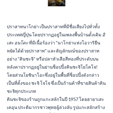
ปราสาทนาโกย่า เป็นปราสาทที่มีชื่อเสียงไปทั่วทั้ง
ประเทศญี่ปุ่น โดยปรากฏอยู่ในเพลงพื้นบ้านดั้งเดิม
อิ
เสะ อนโดะ
ที่มีเนื้อร้องว่า "นาโกย่าแห่งโอวาริยืน
หยัดได้ด้วยปราสาท" และสัญลักษณ์ของปราสาท
อย่าง "คินชะจิ" หรือปลาหัวเสือสีทองที่ประดับบน
หลังคาปรากฏอยู่ในย่านช็อปปิ้งคินชะจิโยโคโจ!
โดยส่วนโยชินาโอะซึ่งอยู่ในพื้นที่ช็อปปิ้งดังกล่าว
เป็นที่ตั้งของ ชะจิ โจโจ ซึ่งเป็นร้านค้าที่ขายสินค้าคิน
ชะจิทุกประเภท
คินชะจิของร้านถูกแกะสลักในปี 1957 โดยฮายาเสะ
เคอุน ประติมากรชาวพุทธผู้ล่วงลับ รูปแกะสลักสร้าง