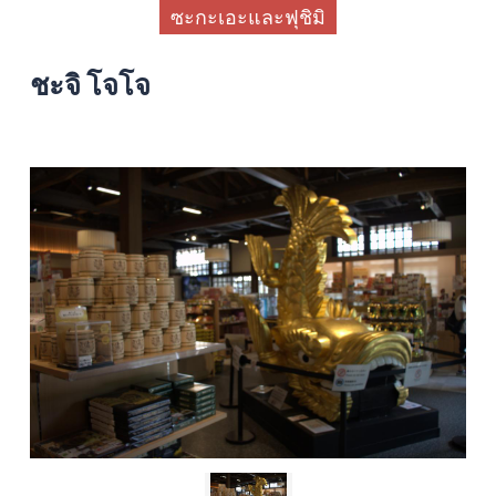
ซะกะเอะและฟุชิมิ
ชะจิ โจโจ