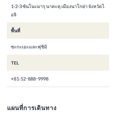
1-2-3 ซันโนะมารุ นาคะคุ เมืองนาโกย่า จังหวัดไ
อจิ
พื้นที่
ซะกะเอะและฟุชิมิ
TEL
+81-52ｰ888ｰ9998
แผนที่การเดินทาง