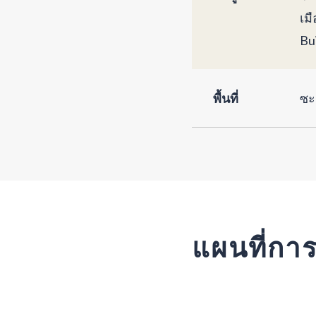
เม
Bui
พื้นที่
ซะ
แผนที่กา