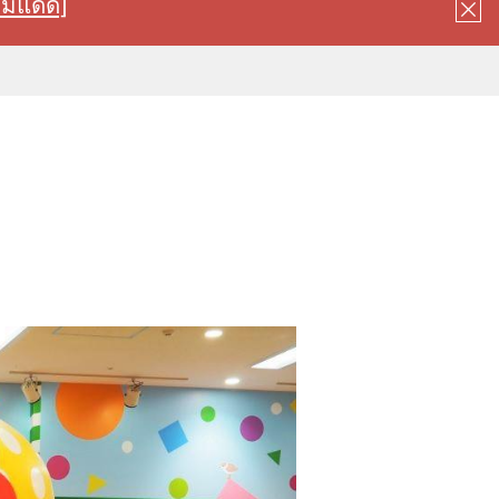
ลมแดด]