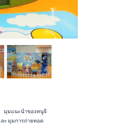
่、มุมแนะนำของหนูจิ
ละ มุมการถ่ายทอด