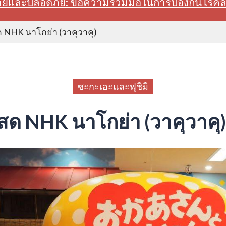
สบายและปลอดภัย: ขอความร่วมมือในการป้องกันโรค
 NHK นาโกย่า (วาคุวาคุ)
ซะกะเอะและฟุชิมิ
สด NHK นาโกย่า (วาคุวาคุ)