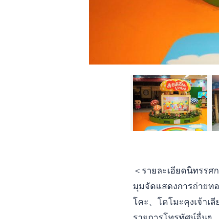
＜รายละเอียดนิทรรศ
มุมจัดแสดงการถ่ายทอ
โคะ、โดโมะคุงเจ้าเล
รายการโทรทัศน์อื่นๆ