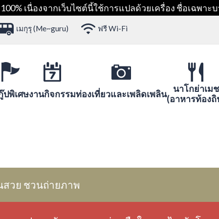
00% เนื่องจากเว็บไซต์นี้ใช้การแปลด้วยเครื่อง ชื่อเฉพาะบ
เมกุรุ (Me~guru)
ฟรี Wi-Fi
นาโกย่าเมช
ู๊ปพิเศษ
งานกิจกรรม
ท่องเที่ยวและเพลิดเพลิน
(อาหารท้องถิ
นสวย ชวนถ่ายภาพ