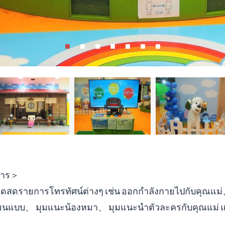
การ＞
ดสดรายการโทรทัศน์ต่างๆ เช่น ออกกำลังกายไปกับคุณแม
ียนแบบ、 มุมแนะน้องหมา、 มุมแนะนำตัวละครกับคุณแม่ แ