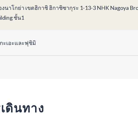
ืองนาโกย่า เขตฮิกาชิ ฮิกาชิซากุระ 1-13-3 NHK Nagoya Br
lding ชั้น1
กะเอะและฟุชิมิ
รเดินทาง