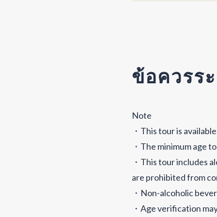
ข้อควรระ
Note
・This tour is available
・The minimum age to pa
・This tour includes alc
are prohibited from co
・Non-alcoholic beverag
・Age verification may 