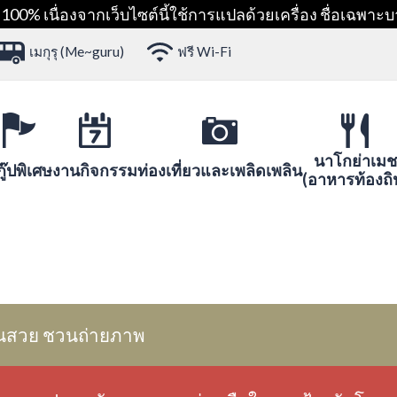
00% เนื่องจากเว็บไซต์นี้ใช้การแปลด้วยเครื่อง ชื่อเฉพาะบ
เมกุรุ (Me~guru)
ฟรี Wi-Fi
นาโกย่าเมช
ู๊ปพิเศษ
งานกิจกรรม
ท่องเที่ยวและเพลิดเพลิน
(อาหารท้องถิ
นสวย ชวนถ่ายภาพ