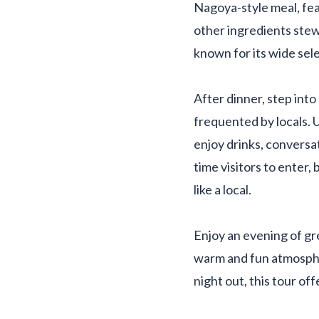
Nagoya-style meal, fe
other ingredients stewe
known for its wide sel
After dinner, step into
frequented by locals. U
enjoy drinks, conversat
time visitors to enter,
like a local.
Enjoy an evening of gre
warm and fun atmospher
night out, this tour of