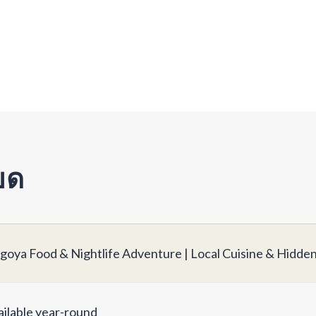
ยด
goya Food & Nightlife Adventure | Local Cuisine & Hidde
ailable year-round