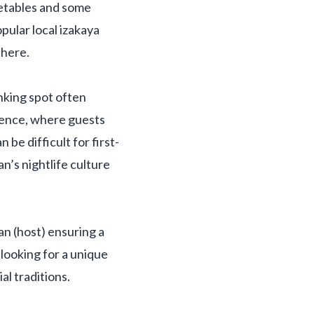
getables and some
pular local izakaya
phere.
inking spot often
rience, where guests
be difficult for first-
an’s nightlife culture
an (host) ensuring a
looking for a unique
al traditions.