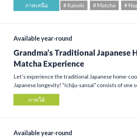
ภาคเหนือ
# Kaiseki
# Matcha
# Na
Available year-round
Grandma’s Traditional Japanese
Matcha Experience
Let’s experience the traditional Japanese home-cook
Japanese longevity! “Ichiju-sansai” consists of one
ภาคใต้
Available year-round