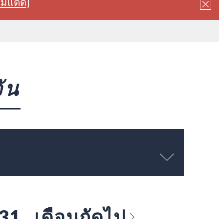
ลมแดด]
ัน
 31
เดือนถัดไป