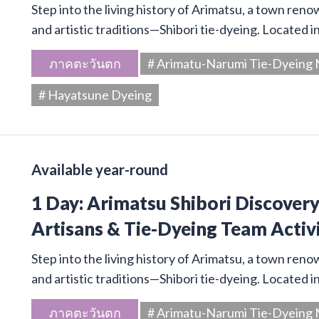
Step into the living history of Arimatsu, a town ren
and artistic traditions—Shibori tie-dyeing. Located 
ภาคตะวันตก
# Arimatu-Narumi Tie-Dyein
# Hayatsune Dyeing
Available year-round
1 Day: Arimatsu Shibori Discover
Artisans & Tie-Dyeing Team Activ
Step into the living history of Arimatsu, a town ren
and artistic traditions—Shibori tie-dyeing. Located 
ภาคตะวันตก
# Arimatu-Narumi Tie-Dyein