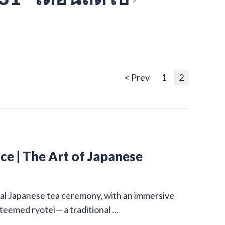
< Prev
1
2
e | The Art of Japanese
onal Japanese tea ceremony, with an immersive
steemed ryotei— a traditional …