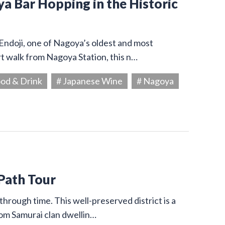
ya Bar Hopping in the Historic
 Endoji, one of Nagoya’s oldest and most
rt walk from Nagoya Station, this n…
ood & Drink
# Japanese Wine
# Nagoya
 Path Tour
through time. This well-preserved district is a
from Samurai clan dwellin…