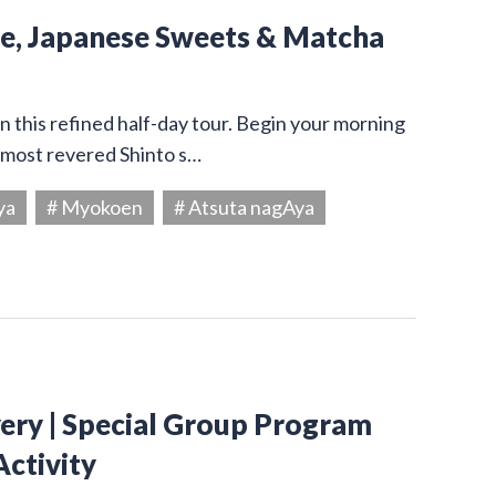
ine, Japanese Sweets & Matcha
on this refined half-day tour. Begin your morning
s most revered Shinto s…
ya
# Myokoen
# Atsuta nagAya
very | Special Group Program
Activity