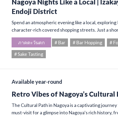
Nagoya Nights Like a Local | Izaka
Endoji District
Spend an atmospheric evening like a local, exploring
character-rich covered shopping streets. Just a sho
ภาคตะวันตก
# Bar
# Bar Hopping
# F
# Sake Tasting
Available year-round
Retro Vibes of Nagoya’s Cultural
The Cultural Path in Nagoya is a captivating journey 
must-visit for a glimpse into Nagoya’s rich history, 