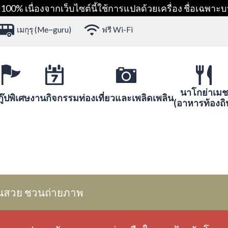
00% เนื่องจากเว็บไซต์นี้ใช้การแปลด้วยเครื่อง ชื่อเฉพาะบ
เมกุรุ (Me~guru)
ฟรี Wi-Fi
นาโกย่าเมช
ู๊ปพิเศษ
งานกิจกรรม
ท่องเที่ยวและเพลิดเพลิน
(อาหารท้องถิ
นสวย ชวนถ่ายภาพ