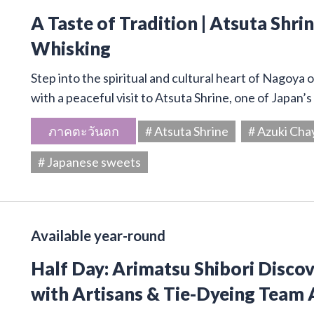
A Taste of Tradition | Atsuta Shr
Whisking
Step into the spiritual and cultural heart of Nagoya 
with a peaceful visit to Atsuta Shrine, one of Japan’
ภาคตะวันตก
# Atsuta Shrine
# Azuki Cha
# Japanese sweets
Available year-round
Half Day: Arimatsu Shibori Disco
with Artisans & Tie-Dyeing Team 