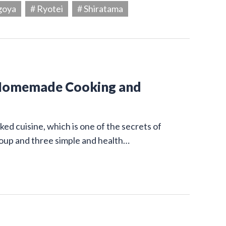
goya
# Ryotei
# Shiratama
 Homemade Cooking and
ed cuisine, which is one of the secrets of
 soup and three simple and health…