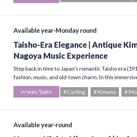
Available year-Monday round
Taisho-Era Elegance | Antique Kim
Nagoya Music Experience
Step back in time to Japan’s romantic Taisho era (19
fashion, music, and old-town charm. In this immersive
ภาคตะวันตก
# Cycling
# Kimono
# Mo
Available year-round