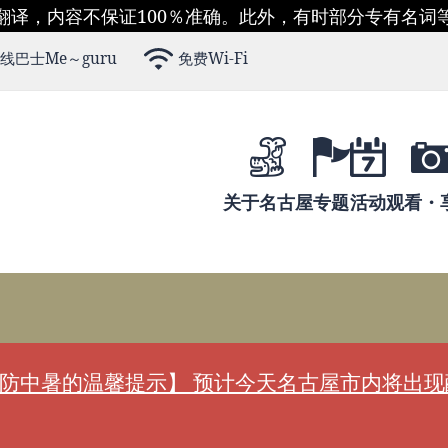
翻译，内容不保证100％准确。此外，有时部分专有名词
线巴士Me～guru
免费Wi-Fi
关于名古屋
专题
活动
观看・
防中暑的温馨提示】 预计今天名古屋市内将出