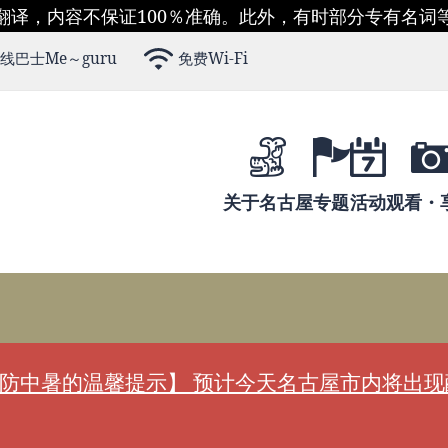
翻译，内容不保证100％准确。此外，有时部分专有名词
线巴士Me～guru
免费Wi-Fi
关于名古屋
专题
活动
观看・
防中暑的温馨提示】 预计今天名古屋市内将出