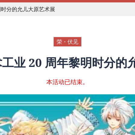
黎明时分的允儿大原艺术展
荣・伏见
工业 20 周年黎明时分的
本活动已结束。