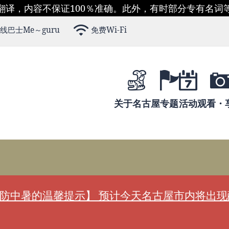
翻译，内容不保证100％准确。此外，有时部分专有名词
线巴士Me～guru
免费Wi-Fi
关于名古屋
专题
活动
观看・
防中暑的温馨提示】 预计今天名古屋市内将出