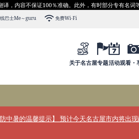
翻译，内容不保证100％准确。此外，有时部分专有名词
线巴士Me～guru
免费Wi-Fi
关于名古屋
专题
活动
观看・
防中暑的温馨提示】 预计今天名古屋市内将出