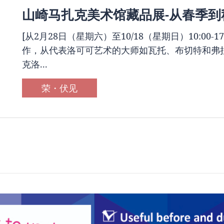
山崎马扎克美术馆藏品展-从春季到
[从2月28日（星期六）至10/18（星期日）10:00-
作，从代表洛可可艺术的大师如瓦托、布切特和弗
克洛...
荣・伏见