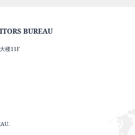
ITORS BUREAU
大楼11F
EAU.