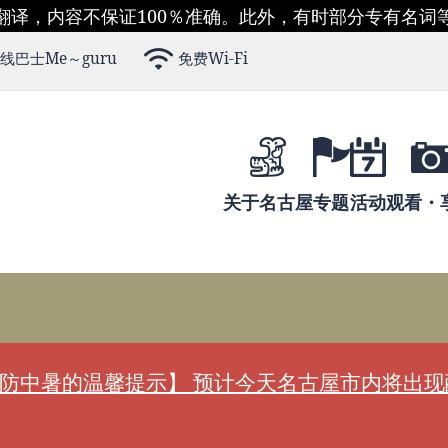
翻译，内容不保证100％准确。此外，有时部分专有名词
线巴士Me～guru
免费Wi-Fi
关于名古屋
专题
活动
观看・
防中暑的温馨提示】 预计今天名古屋市内将出