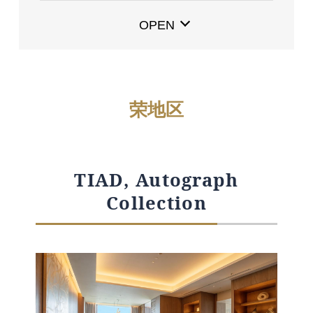
・ 名古屋王子大饭店天空塔
OPEN
・ 名古屋斯特令格酒店
・ HOTEL和纺
伏见地区
荣地区
・ 名古屋希尔顿酒店
・ 名古屋观光大饭店
・ ESCAPIO Timesharing For
Urban（名古屋观光大饭店）
TIAD, Autograph
金山地区
Collection
・ 名古屋ANA皇冠假日酒店