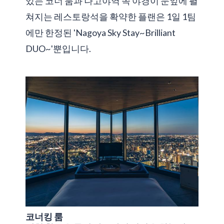
있는 코너 룸과 나고야역 쪽 야경이 눈앞에 펼
쳐지는 레스토랑석을 확약한 플랜은 1일 1팀
에만 한정된 'Nagoya Sky Stay~Brilliant
DUO~'뿐입니다.
코너킹 룸