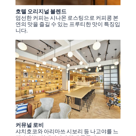
호텔 오리지널 블렌드
엄선한 커피는 시나몬 로스팅으로 커피콩 본
연의 맛을 즐길 수 있는 프루티한 맛이 특징입
니다.
커뮤널 로비
샤치호코와 아리마쓰 시보리 등 나고야를 느