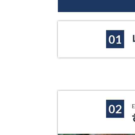
01
02
E