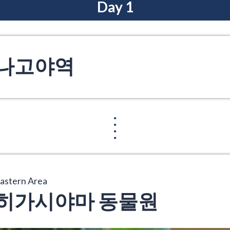
Day 1
나고야역
astern Area
히가시야마 동물원