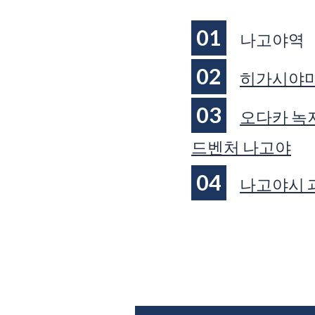
01
나고야역
02
히가시야마
03
오다카 녹지
드벤처 나고야
04
나고야시 