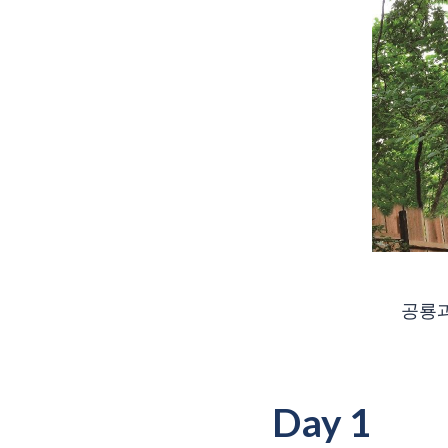
공룡과
Day 1