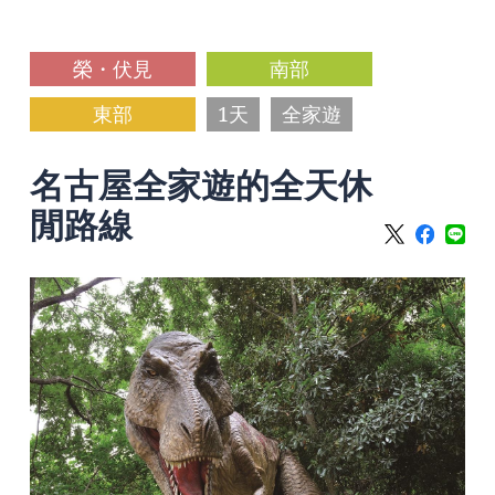
榮・伏見
南部
東部
1天
全家遊
名古屋全家遊的全天休
閒路線