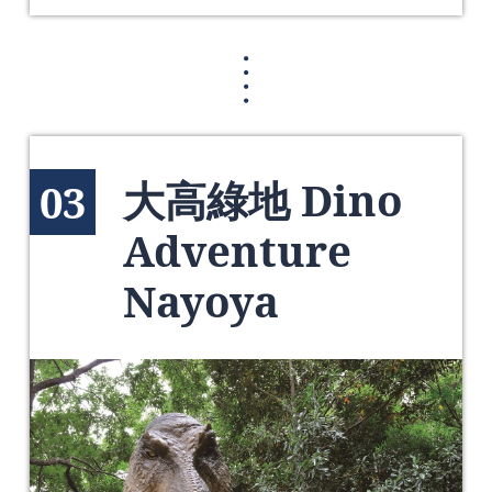
大高綠地 Dino
03
Adventure
Nayoya