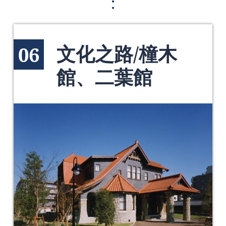
文化之路/橦木
06
館、二葉館