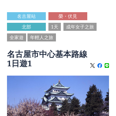
名古屋站
榮・伏見
北部
1天
成年女子之旅
全家遊
年輕人之旅
名古屋市中心基本路線
1日遊1