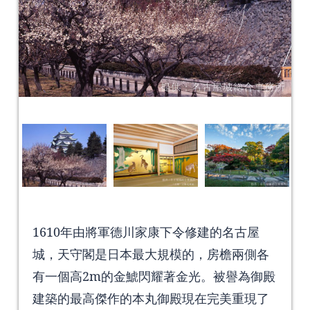
1610年由將軍德川家康下令修建的名古屋
城，天守閣是日本最大規模的，房檐兩側各
有一個高2m的金鯱閃耀著金光。被譽為御殿
建築的最高傑作的本丸御殿現在完美重現了