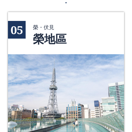
05
榮・伏見
榮地區