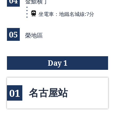
04
金鯱横丁
坐電車：地鐵名城線:7分
05
榮地區
Day 1
名古屋站
01