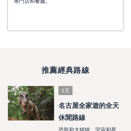
專門店和餐廳。
推薦經典路線
1天
名古屋全家遊的全天
休閒路線
恐龍和大猩猩、宇宙和星