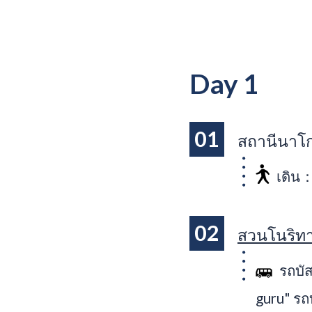
Day 1
01
สถานีนาโก
เดิน
02
สวนโนริท
รถบั
guru" รถบ