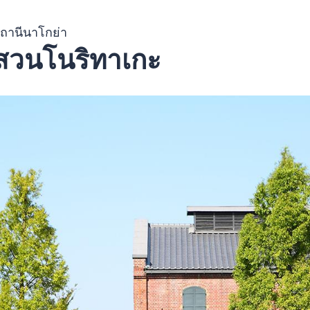
ถานีนาโกย่า
สวนโนริทาเกะ