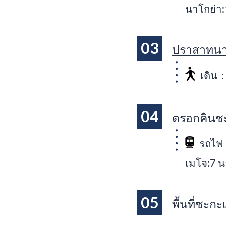
นาโกย่า:
03
ปราสาทนา
เดิน：
04
ตรอกคินช
รถไฟ
เมโจ:7 น
05
พื้นที่ซะกะ