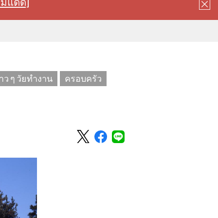
ลมแดด]
าว ๆ วัยทำงาน
ครอบครัว