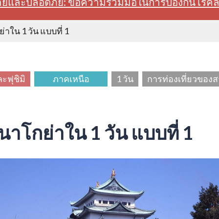
สบายและปลอดภัย: ขอความร่วมมือในการป้องกันโรค
่าใน 1 วัน แบบที่ 1
ฟุชิมิ
ภาคเหนือ
1 วัน
การท่องเที่ยวของส
นาโกย่าใน 1 วัน แบบที่ 1