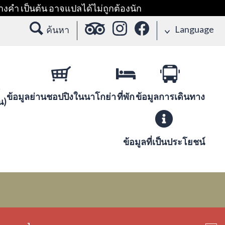
างคำ เป็นต้น อาจแปลได้ไม่ถูกต้องนัก
Language
ค้นหา
ข้อมูลย่านชอปปิงในนาโกย่า
ที่พัก
ข้อมูลการเดินทาง
น)
ข้อมูลที่เป็นประโยชน์