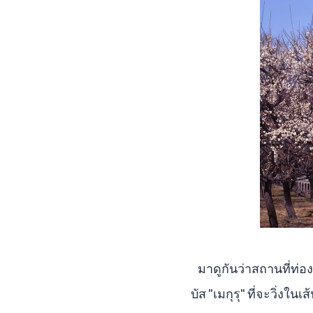
มาดูกันว่าสถานที่ท่อง
บัส "เมกุรุ" ที่จะวิ่งใ