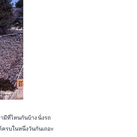
มีที่ไหนกันบ้าง นั่งรถ
้ได้ครบในหนึ่งวันกันเถอะ