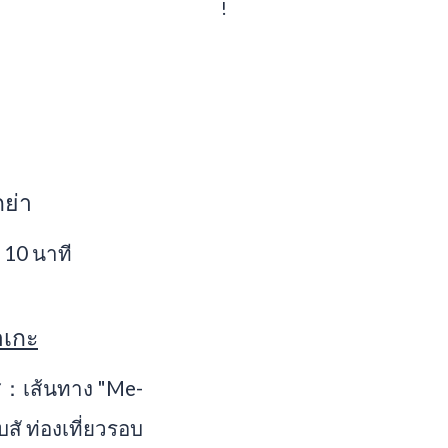
!
ย่า
：10 นาที
าเกะ
ส：เส้นทาง "Me-
สั ท่องเที่ยวรอบ