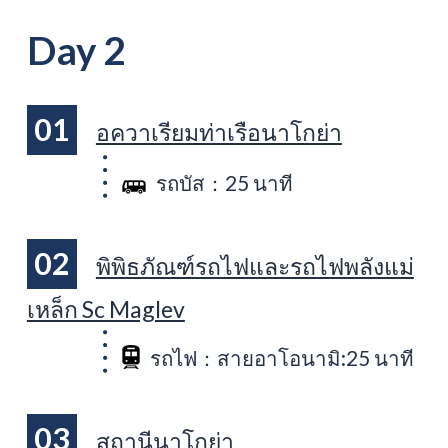
Day 2
01
อควาเรียมท่าเรือนาโกย่า
รถบัส：25 นาที
02
พิพิธภัณฑ์รถไฟและรถไฟพลังแม่
เหล็ก Sc Maglev
รถไฟ：สายอาโอนามิ:25 นาที
03
สถานีนาโกย่า