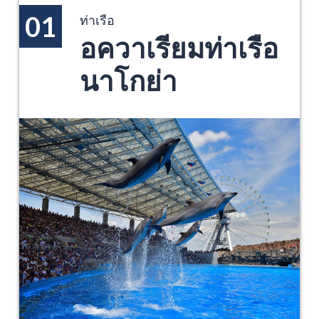
01
ท่าเรือ
อควาเรียมท่าเรือ
นาโกย่า