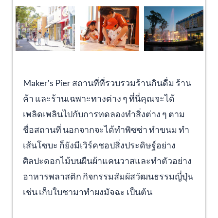
Maker's Pier สถานที่ที่รวบรวมร้านกินดื่ม ร้าน
ค้า และร้านเฉพาะทางต่าง ๆ ที่นี่คุณจะได้
เพลิดเพลินไปกับการทดลองทำสิ่งต่าง ๆ ตาม
ชื่อสถานที่ นอกจากจะได้ทำพิซซ่า ทำขนม ทำ
เส้นโซบะ ก็ยังมีเวิร์คชอปสิ่งประดิษฐ์อย่าง
ศิลปะดอกไม้บนผืนผ้าแคนวาสและทำตัวอย่าง
อาหารพลาสติก กิจกรรมสัมผัสวัฒนธรรมญี่ปุ่น
เช่น เก็บใบชามาทำผงมัจฉะ เป็นต้น