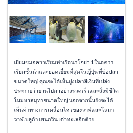
เยี่ยมชมอควาเรียมท่าเรือนาโกย่า 1 ในอควา
เรียมชั้นนำและยอดเยี่ยมที่สุดในญี่ปุ่น ที่บ่อปลา
ขนาดใหญ่ คุณจะได้เห็นฝูงปลาสีเงินที่เปล่ง
ประกายว่ายวนไปมาอย่างรวดเร็วและสิ่งมีชีวิต
ในมหาสมุทรขนาดใหญ่ นอกจากนั้นยังจะได้
เห็นท่าทางการเคลื่อนไหวของวาฬและโลมา
วาฬเบลูก้า เพนกวิน เต่าทะเลอีกด้วย