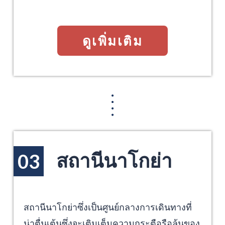
ดูเพิ่มเติม
สถานีนาโกย่า
03
สถานีนาโกย่าซึ่งเป็นศูนย์กลางการเดินทางที่
น่าตื่นเต้นซึ่งจะเติมเต็มความกระตือรือล้นของ