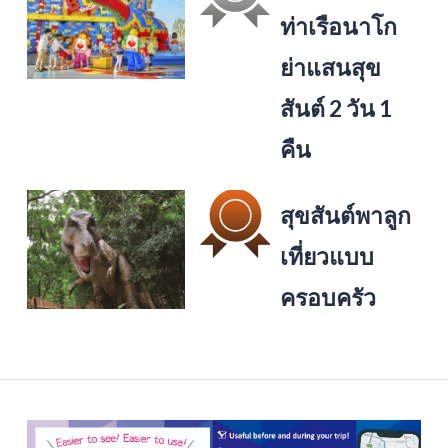
ท่าเรือนาโก
ย่าแสนสุข
สันต์ 2 วัน 1
คืน
สุขสันต์พาลูก
เที่ยวแบบ
ครอบครัว