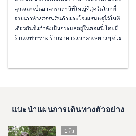
คุณและเป็นอาคารสถานีที่ใหญ่ที่สุดในโลกที่
รวมเอาห้างสรรพสินค้าและโรงแรมหรูไว้ในที่
เดียวกันซึ่งกำลังเป็นกระแสอยู่ในตอนนี้ โดยมี
ร้านเฉพาะทาง ร้านอาหารและคาเฟ่ต่าง ๆ ด้วย
แนะนำแผนการเดินทางตัวอย่าง
1 วัน