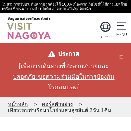
ไม่สามารถรับประกันความถูกต้องได้ 100% เนื่องจากเว็บไซต์นี้ใช้การแปลด้วย
เครื่อง ชื่อเฉพาะบางคำ เป็นต้น อาจแปลได้ไม่ถูกต้องนัก
ภาษา
ประกาศ
[เพื่อการเดินทางที่สะดวกสบายและ
ปลอดภัย: ขอความร่วมมือในการป้องกัน
โรคลมแดด]
หน้าหลัก
คอร์สตัวอย่าง
เที่ยวรอบท่าเรือนาโกย่าแสนสุขสันต์ 2 วัน 1 คืน