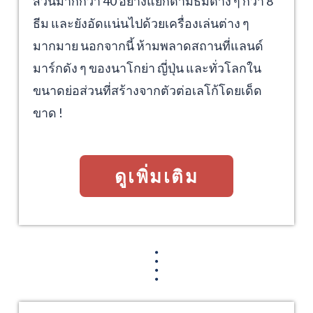
สวนมากกว่า 40 อย่างแยกตามธีมต่าง ๆ กว่า 8
ธีม และยังอัดแน่นไปด้วยเครื่องเล่นต่าง ๆ
มากมาย นอกจากนี้ ห้ามพลาดสถานที่แลนด์
มาร์กดัง ๆ ของนาโกย่า ญี่ปุ่น และทั่วโลกใน
ขนาดย่อส่วนที่สร้างจากตัวต่อเลโก้โดยเด็ด
ขาด !
ดูเพิ่มเติม