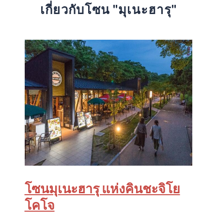
เกี่ยวกับโซน "มุเนะฮารุ"
โซนมุเนะฮารุ แห่งคินชะจิโย
โคโจ