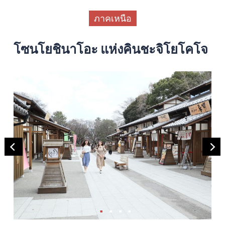
ภาคเหนือ
โซนโยชินาโอะ แห่งคินชะจิโยโคโจ