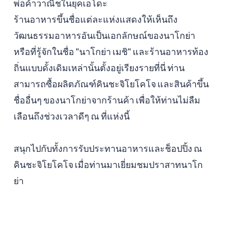
พ่อค้าวาณิชในยุคเอโดะ
ร้านอาหารขึ้นชื่อแต่ละแห่งแสดงให้เห็นถึง
วัฒนธรรมอาหารอันเป็นเอกลักษณ์ของนาโกย่า
หรือที่รู้จักในชื่อ "นาโกย่า เมชิ" และร้านอาหารท้อง
ถิ่นแบบดั้งเดิมเหล่านั้นตั้งอยู่เรียงรายที่นี่ ท่าน
สามารถซื้อผลิตภัณฑ์คินชะจิโยโคโจ และสินค้าขึ้น
ชื่ออื่นๆ ของนาโกย่าจากร้านค้า เพื่อให้ท่านไม่ลืม
เลือนถึงช่วงเวลาดีๆ ณ ที่แห่งนี้
สนุกไปกับทั้งการรับประทานอาหารและช็อปปิ้ง ณ
คินชะจิโยโคโจ เมื่อท่านมาเยี่ยมชมปราสาทนาโก
ย่า