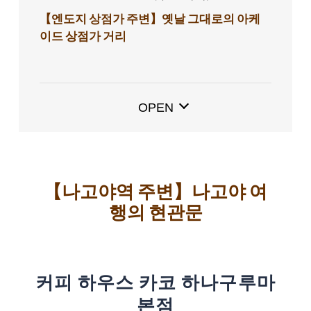
【엔도지 상점가 주변】옛날 그대로의 아케
이드 상점가 거리
・ NAGONOYA(나고노야)
・ 카페 마쓰바
OPEN
【시케미치】옛날 그대로의 거리 풍경을 남
기고 있는 전통거리 보존지구
・ 카페 뉴포피
【나카무라】변두리 마을만의 딥한 분위기를
【나고야역 주변】나고야 여
느낄 수 있는 동네
행의 현관문
・ 카페 쓰즈키
【문화의 길】다이쇼와 쇼와의 유명 건축물
이 늘어서 있는 거리
커피 하우스 카코 하나구루마
・ 시라카베 카페 하나고요미
본점
・ 양과자/카페 본본