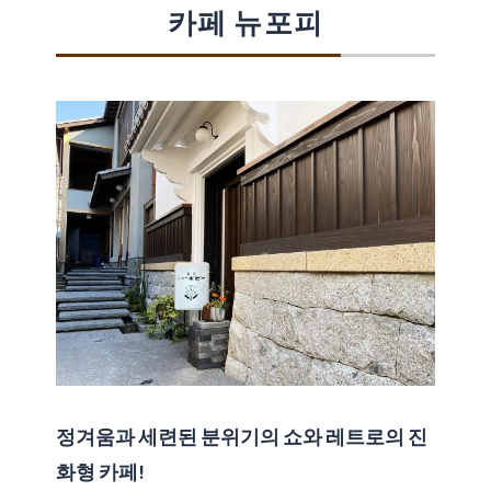
카페 뉴포피
정겨움과 세련된 분위기의 쇼와 레트로의 진
화형 카페!