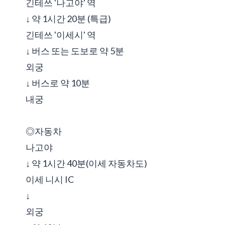
긴테쓰 '나고야' 역
↓ 약 1시간 20분 (특급)
긴테쓰 '이세시' 역
↓ 버스 또는 도보로 약 5분
외궁
↓ 버스로 약 10분
내궁
◎자동차
나고야
↓ 약 1시간 40분(이세 자동차도)
이세 니시 IC
↓
외궁