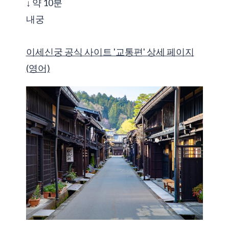
↓ 약 10분
내궁
이세신궁 공식 사이트 '교통편' 상세 페이지
(영어)