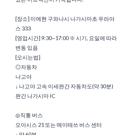
[장소] 미에현 구와나시 나가시마초 우라야
스 333
[영업시간] 9:30~17:00 ※ 시기, 요일에 따라
변동 있음
[오시는법]
◎자동차
나고야
↓ 나고야 고속 이세완간 자동차도(약 30분)
완간 나가시마 IC
◎직통 버스
오아시스 21 또는 메이테쓰 버스 센터
↓ 약 60분