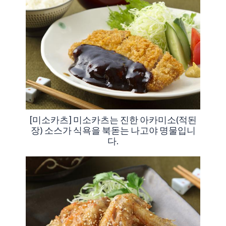
[미소카츠] 미소카츠는 진한 아카미소(적된
장) 소스가 식욕을 북돋는 나고야 명물입니
다.