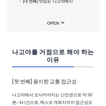
・ [네 번째] 맛있는 '나고야메시'
'Expo 2025'의 매력
・ 세계 최대 규모의 목조 건축물이 있는 개
OPEN
최장
・ 개성 넘치는 파빌리온
・ 엔터테인먼트
나고야를 거점으로 주변 관광지도 만끽하세
나고야를 거점으로 해야 하는
요!
이유
・ 나가시마 스파 랜드
・ 이세신궁
・ 히다 다카야마
[첫 번째] 용이한 교통 접근성
나고야에서 오사카까지는 신칸센으로 약 50
분~1시간으로, 엑스포 개최지까지 접근성도