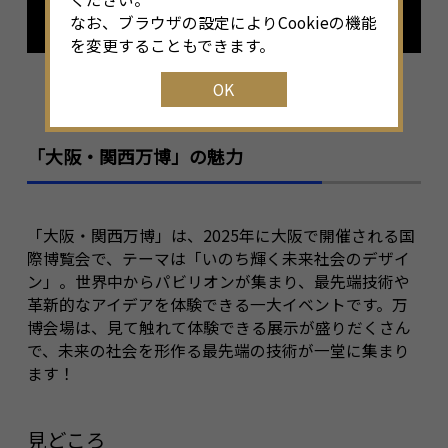
なごやめしを見る
なお、ブラウザの設定によりCookieの機能
を変更することもできます。
OK
「大阪・関西万博」の魅力
「大阪・関西万博」は、2025年に大阪で開催される国
際博覧会で、テーマは「いのち輝く未来社会のデザイ
ン」。世界中からパビリオンが集まり、最先端技術や
革新的なアイデアを体験できる一大イベントです。万
博会場は、見て触れて体験できる展示が盛りだくさん
で、未来の社会を形作る最先端の技術が一堂に集まり
ます！
見どころ