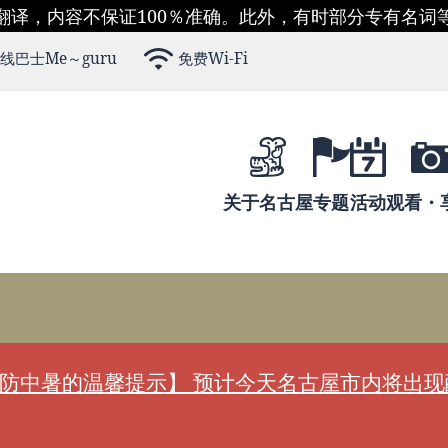
翻译，内容不保证100％准确。此外，有时部分专有名词
线巴士Me～guru
免费Wi-Fi
关于名古屋
专题
活动
观看・
防中暑的温馨提示】 预计今天名古屋市内将出