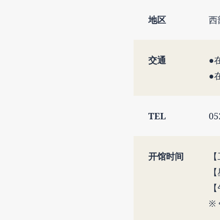
地区
西
交通
●
●
TEL
05
开馆时间
【工
【
【午
※